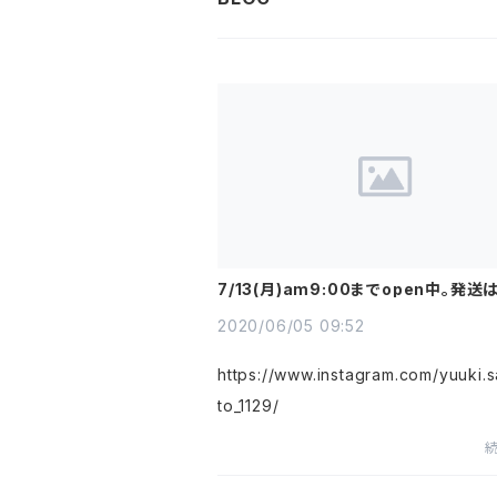
7/13(月)am9:00までopen中。発送
日のみ。お急ぎの場合は備考欄にてお
せ下さい。
2020/06/05 09:52
https://www.instagram.com/yuuki.
to_1129/